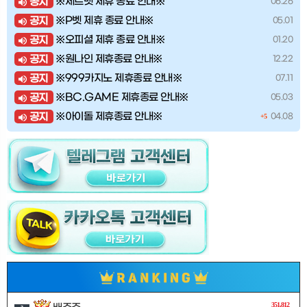
※제트벳 제휴 종료 안내※
공지
06.26
※P벳 제휴 종료 안내※
공지
05.01
※오피셜 제휴 종료 안내※
공지
01.20
※원나인 제휴종료 안내※
공지
12.22
※999카지노 제휴종료 안내※
공지
07.11
※BC.GAME 제휴종료 안내※
공지
05.03
※아이돌 제휴종료 안내※
공지
04.08
+5
351,812