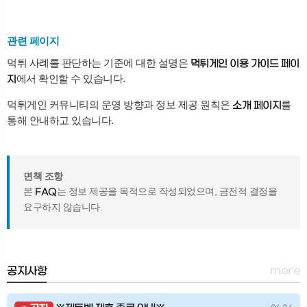
관련 페이지
먹튀 사례를 판단하는 기준에 대한 설명은
먹튀게인 이용 가이드 페이
에서 확인할 수 있습니다.
지
먹튀게인 커뮤니티의 운영 방향과 정보 제공 원칙은
를
소개 페이지
통해 안내하고 있습니다.
면책 조항
본
는 정보 제공을 목적으로 작성되었으며, 금전적 결정을
FAQ
요구하지 않습니다.
more
공지사항