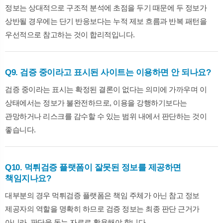
정보는 상대적으로 구조적 분석에 초점을 두기 때문에 두 정보가
상반될 경우에는 단기 반응보다는 누적 제보 흐름과 반복 패턴을
우선적으로 참고하는 것이 합리적입니다.
Q9. 검증 중이라고 표시된 사이트는 이용하면 안 되나요?
검증 중이라는 표시는 확정된 결론이 없다는 의미에 가까우며 이
상태에서는 정보가 불완전하므로, 이용을 강행하기보다는
관망하거나 리스크를 감수할 수 있는 범위 내에서 판단하는 것이
좋습니다.
Q10. 먹튀검증 플랫폼이 잘못된 정보를 제공하면
책임지나요?
대부분의 경우 먹튀검증 플랫폼은 책임 주체가 아닌 참고 정보
제공자의 역할을 명확히 하므로 검증 정보는 최종 판단 근거가
아니라, 판단을 돕는 자료로 활용해야 합니다.