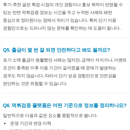
후기·추천 글은 특정 시점의 개인 경험이나 홍보 목적이 반영될 수
있는 반면 먹튀검증 정보는 시간을 두고 누적된 사례와 패턴
중심으로 정리된다는 점에서 차이가 있습니다. 특히 단기 이용
경험만으로는 드러나지 않는 문제를 확인하는 데 도움이 됩니다.
Q5. 출금이 몇 번 잘 되면 안전하다고 봐도 될까요?
초기 소액 출금이 원활했던 사례는 많지만, 금액이 커지거나, 이벤트
조건이 충족된 이후 이용 기간이 길어졌을 때 문제가 발생하는
경우도 적지 않습니다. 따라서 단기 성공 경험만으로 안전성을
판단하는 것은 위험할 수 있습니다.
Q6. 먹튀검증 플랫폼은 어떤 기준으로 정보를 정리하나요?
일반적으로 다음과 같은 요소를 종합적으로 봅니다.
운영 기간과 변경 이력