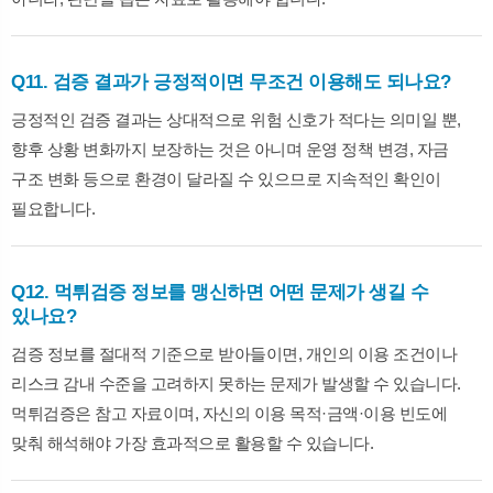
Q11. 검증 결과가 긍정적이면 무조건 이용해도 되나요?
긍정적인 검증 결과는 상대적으로 위험 신호가 적다는 의미일 뿐,
향후 상황 변화까지 보장하는 것은 아니며 운영 정책 변경, 자금
구조 변화 등으로 환경이 달라질 수 있으므로 지속적인 확인이
필요합니다.
Q12. 먹튀검증 정보를 맹신하면 어떤 문제가 생길 수
있나요?
검증 정보를 절대적 기준으로 받아들이면, 개인의 이용 조건이나
리스크 감내 수준을 고려하지 못하는 문제가 발생할 수 있습니다.
먹튀검증은 참고 자료이며, 자신의 이용 목적·금액·이용 빈도에
맞춰 해석해야 가장 효과적으로 활용할 수 있습니다.