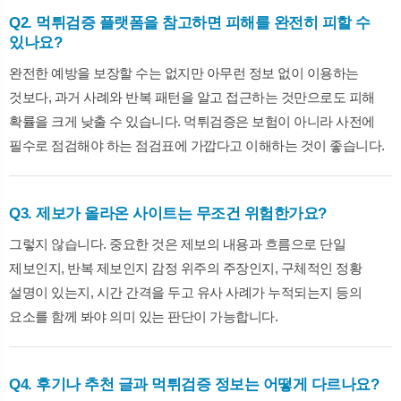
Q2. 먹튀검증 플랫폼을 참고하면 피해를 완전히 피할 수
있나요?
완전한 예방을 보장할 수는 없지만 아무런 정보 없이 이용하는
것보다, 과거 사례와 반복 패턴을 알고 접근하는 것만으로도 피해
확률을 크게 낮출 수 있습니다. 먹튀검증은 보험이 아니라 사전에
필수로 점검해야 하는 점검표에 가깝다고 이해하는 것이 좋습니다.
Q3. 제보가 올라온 사이트는 무조건 위험한가요?
그렇지 않습니다. 중요한 것은 제보의 내용과 흐름으로 단일
제보인지, 반복 제보인지 감정 위주의 주장인지, 구체적인 정황
설명이 있는지, 시간 간격을 두고 유사 사례가 누적되는지 등의
요소를 함께 봐야 의미 있는 판단이 가능합니다.
Q4. 후기나 추천 글과 먹튀검증 정보는 어떻게 다르나요?