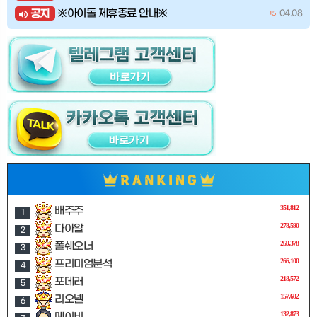
※아이돌 제휴종료 안내※
공지
04.08
+5
351,812
배주주
1
278,590
다아알
2
269,378
폴쉐오너
3
266,100
프리미엄분석
4
218,572
포데러
5
157,602
리오넬
6
132,873