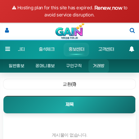
⚠️ Hosting plan for this site has expired.
to
Renew now
avoid service disruption.
커뮤니티
출석체크
홍보센터
고객센터
일반홍보
꽁머니홍보
구인구직
거래방
교환(0)
제목
게시물이 없습니다.