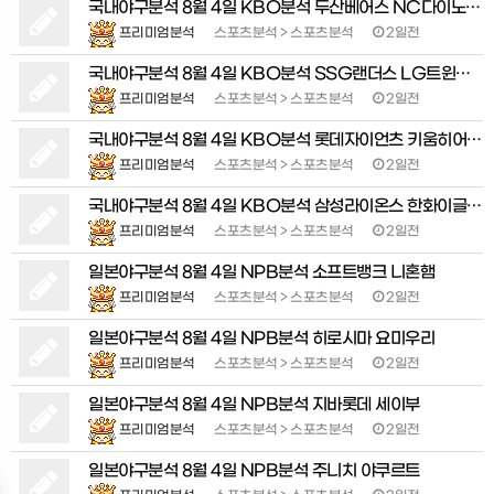
국내야구분석 8월 4일 KBO분석 두산베어스 NC다이노…
프리미엄분석
스포츠분석
>
스포츠분석
2일전
국내야구분석 8월 4일 KBO분석 SSG랜더스 LG트윈…
프리미엄분석
스포츠분석
>
스포츠분석
2일전
국내야구분석 8월 4일 KBO분석 롯데자이언츠 키움히어…
프리미엄분석
스포츠분석
>
스포츠분석
2일전
국내야구분석 8월 4일 KBO분석 삼성라이온스 한화이글…
프리미엄분석
스포츠분석
>
스포츠분석
2일전
일본야구분석 8월 4일 NPB분석 소프트뱅크 니혼햄
프리미엄분석
스포츠분석
>
스포츠분석
2일전
일본야구분석 8월 4일 NPB분석 히로시마 요미우리
프리미엄분석
스포츠분석
>
스포츠분석
2일전
일본야구분석 8월 4일 NPB분석 지바롯데 세이부
프리미엄분석
스포츠분석
>
스포츠분석
2일전
일본야구분석 8월 4일 NPB분석 주니치 야쿠르트