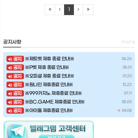
1
more
공지사항
※제트벳 제휴 종료 안내※
공지
06.26
※P벳 제휴 종료 안내※
공지
05.01
※오피셜 제휴 종료 안내※
공지
01.20
※원나인 제휴종료 안내※
공지
12.22
※999카지노 제휴종료 안내※
공지
07.11
※BC.GAME 제휴종료 안내※
공지
05.03
※아이돌 제휴종료 안내※
공지
04.08
+5