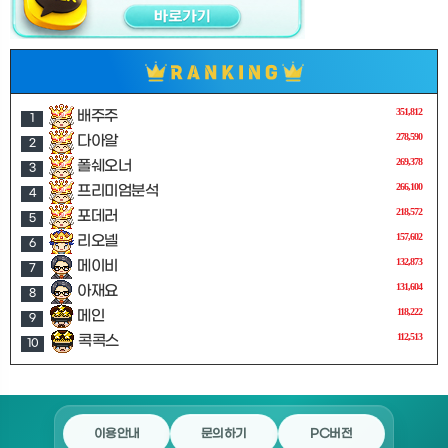
351,812
배주주
1
278,590
다아알
2
269,378
폴쉐오너
3
266,100
프리미엄분석
4
218,572
포데러
5
157,602
리오넬
6
132,873
메이비
7
131,604
아재요
8
118,222
메인
9
112,513
콕콕스
10
이용안내
문의하기
PC버전