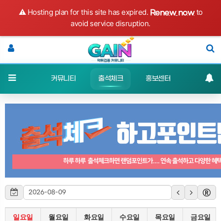
⚠️ Hosting plan for this site has expired.
to
Renew now
avoid service disruption.
스포츠분석
커뮤니티
출석체크
홍보센터
고객센터
일요일
월요일
화요일
수요일
목요일
금요일