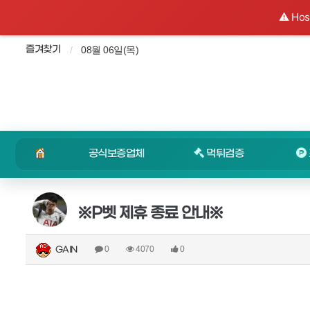
⚠️ Host
즐겨찾기
08월 06일(목)
공식보증업체
먹튀검증
※P벳 제휴 종료 안내※
0
4070
0
GAIN