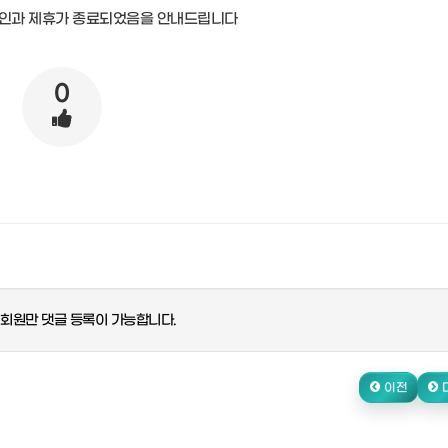
게인과 제휴가 종료되었음을 안내드립니다
0
회원만 댓글 등록이 가능합니다.
이전