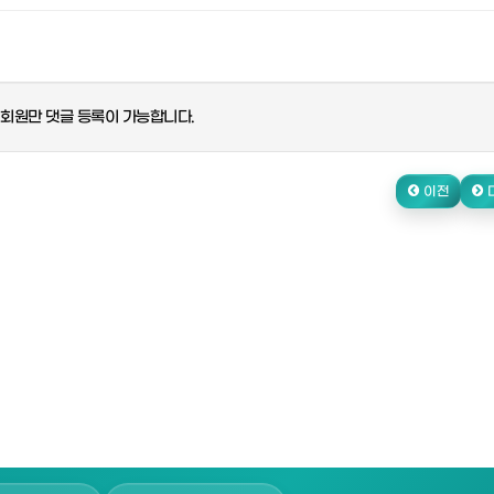
회원만 댓글 등록이 가능합니다.
이전