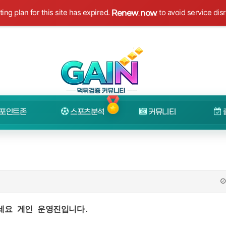
ing plan for this site has expired.
to avoid service disr
Renew now
포인트존
스포츠분석
커뮤니티
세요 게인 운영진입니다.