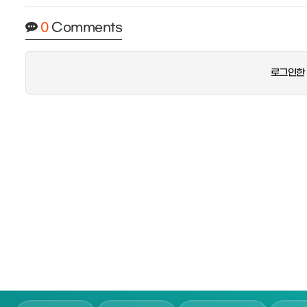
0
Comments
로그인한 