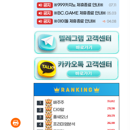
※999카지노 제휴종료 안내※
공지
07.11
※BC.GAME 제휴종료 안내※
공지
05.03
※아이돌 제휴종료 안내※
공지
04.08
+5
351,812
배주주
1
278,590
다아알
2
269,378
폴쉐오너
3
266,100
프리미엄분석
4