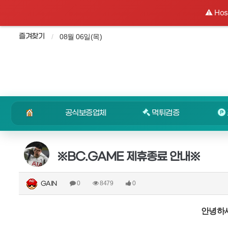
⚠️ Host
즐겨찾기
08월 06일(목)
공식보증업체
먹튀검증
※BC.GAME 제휴종료 안내※
0
8479
0
GAIN
안녕하