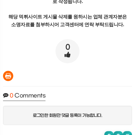
로 작성됩니다.
해당 먹튀사이트 게시물 삭제를 원하시는 업체 관계자분은
소명자료를 첨부하시어 고객센터에 연락 부탁드립니다.
0
0
Comments
로그인한 회원만 댓글 등록이 가능합니다.