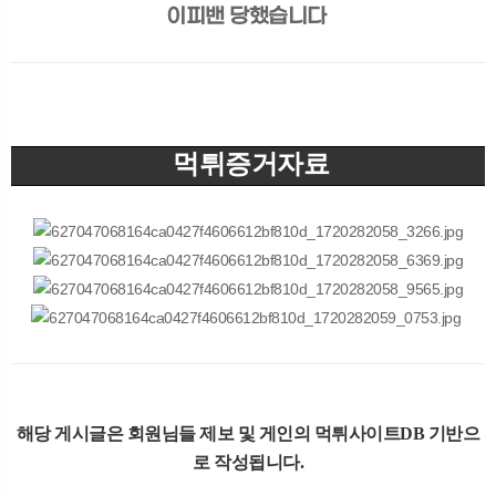
이피밴 당했습니다
먹튀증거자료
해당 게시글은 회원님들 제보 및 게인의 먹튀사이트DB 기반으
로 작성됩니다.