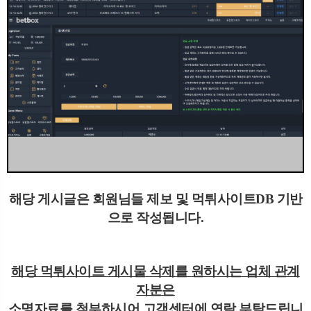
해당 게시글은 회원님들 제보 및 먹튀사이트DB 기반
으로 작성됩니다.
해당 먹튀사이트 게시물 삭제를 원하시는 업체 관계
자분은
소명자료를 첨부하시어 고객센터에 연락 부탁드립니