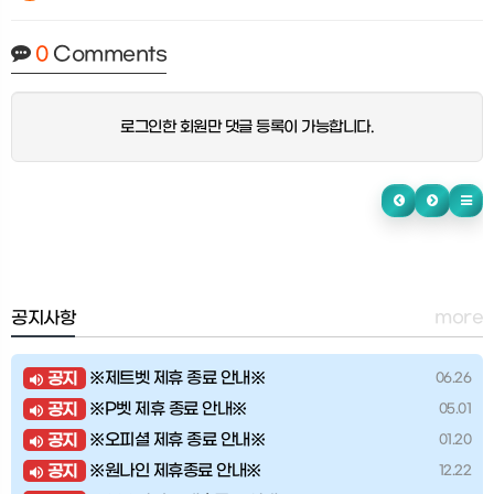
0
Comments
로그인한 회원만 댓글 등록이 가능합니다.
more
공지사항
※제트벳 제휴 종료 안내※
공지
06.26
※P벳 제휴 종료 안내※
공지
05.01
※오피셜 제휴 종료 안내※
공지
01.20
※원나인 제휴종료 안내※
공지
12.22