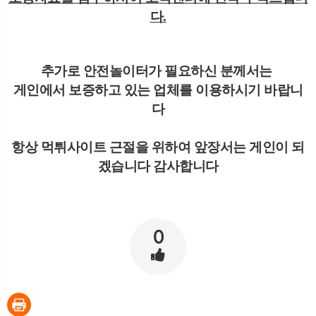
다.
추가로 안전놀이터가 필요하신 분께서는
게인에서 보증하고 있는 업체를 이용하시기 바랍니
다
항상 먹튀사이트 근절을 위하여 앞장서는 게인이 되
겠습니다 감사합니다
0