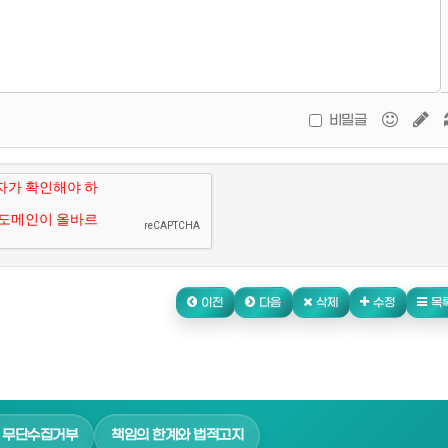
비밀글
이전
다음
삭제
수정
목
 무단수집거부
책임의 한계와 법적고지