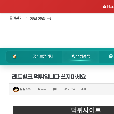
⚠️ Host
즐겨찾기
08월 06일(목)
공식보증업체
먹튀검증
레드헐크 먹튀입니다 쓰지마세요
0
2924
0
킴킴킥킥
토토
먹튀사이트