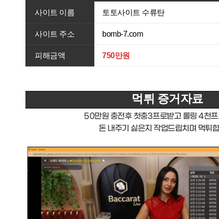
사이트 이름
토토사이트 수류탄
사이트 주소
bomb-7.com
피해금액
750만원
먹튀 증거자료
50만원 충전후 첫충3프로받고 롤링 4천프
돈 내주기 싫은지 작업드립치며 먹튀