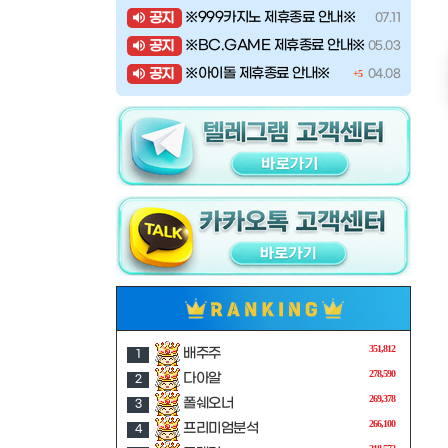
※999카지노 제휴종료 안내※
공지
07.11
※BC.GAME 제휴종료 안내※
공지
05.03
※아이돌 제휴종료 안내※
공지
04.08
+5
351,812
배주주
1
278,590
다아알
2
269,378
폴쉐오너
3
266,100
프리미엄분석
4