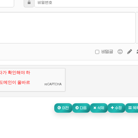
비밀글
이전
다음
삭제
수정
목