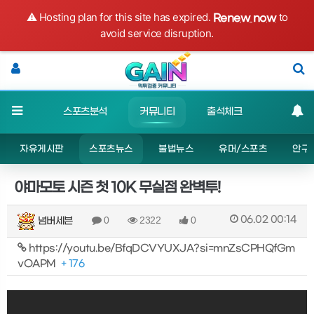
⚠️ Hosting plan for this site has expired.
to
Renew now
avoid service disruption.
포인트존
스포츠분석
커뮤니티
출석체크
홍보센터
자유게시판
스포츠뉴스
불법뉴스
유머/스포츠
안구
야마모토 시즌 첫 10K 무실점 완벽투!
06.02 00:14
0
2322
0
넘버세븐
https://youtu.be/BfqDCVYUXJA?si=mnZsCPHQfGm
vOAPM
+ 176