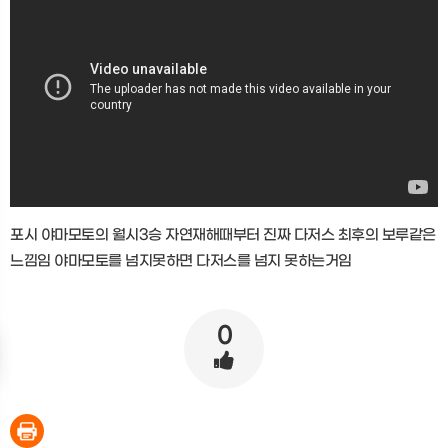
포시 야마모토의 월시3승 자연재해때부터 진짜 다저스 최후의 보루같은
느낌임 야마모토를 넘지못하면 다저스를 넘지 못하는거임
0