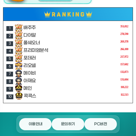
351,812
배주주
1
278,590
다아알
2
269,378
폴쉐오너
3
266,100
프리미엄분석
4
217,972
포데러
5
157,602
리오넬
6
132,873
메이비
7
131,604
아재요
8
118,222
메인
9
112,513
콕콕스
10
이용안내
문의하기
PC버전