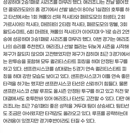
성공하며 2승1패로 시리즈를 마무리 했다. 애리조나는 전날 벌어졌
던 콜로라도와의 홈 경기에서 선발 넬슨이 8이닝 1실점의 호투를 하
고 타선에서는 1회 캐롤의 선제 적시타와 페르도모의 희생타, 2회
가르시아의 적시타, 마르테의 2타점 적시타, 페르도모의 땅볼, 3회
왈드슈미트, 6회 마르테, 캐롤의 적시타가 이어지며 9-1로 승리 2연
승에 성공하며 3승1패로 시리즈를 마무리 했다. 이번 경기는 애리조
나의 승리를 추천한다. 애리조나 선발 켈리는 뒤늦게 시즌을 시작해
제구가 잘되지 않으며 고전했었지만 제구가 잡히며 최근 3경기에서
는 완투승을 포함해 모두 퀄리티스타트 피칭을 하며 안정된 투구를
하고 있다. 샌프란시스코를 상대로는 5경기 연속 퀄리티스타트 피
칭을 하며 강한 모습도 보이고 있다. 샌프란시스코가 이틀 연속 좋은
타격을 하기는 했지만 샌프란시스코 타선은 신뢰하기 힘들다. 물론
샌프란시스코 선발 루프도 올시즌 안정된 투구를 하고 있고 직전 맞
대결에서도 호투한바 있어 애리조나 타선도 고전할 수 있다. 다만 애
리조나는 최근 7승1패의 좋은 성적을 거두며 팀이 상승세다. 팀타선
도 조금은 아쉬웠지만 타격감도 올라오고 있다. 루프를 공략하는데
어려움이 있겠지만 경기후반이라도 터질 수 있다.