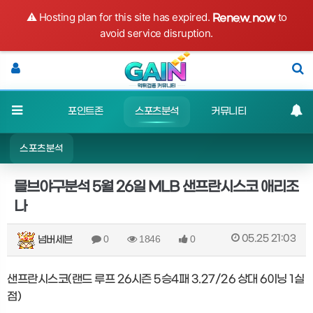
⚠️ Hosting plan for this site has expired.
to
Renew now
avoid service disruption.
먹튀검증
포인트존
스포츠분석
커뮤니티
출석체크
스포츠분석
믈브야구분석 5월 26일 MLB 샌프란시스코 애리조
나
05.25 21:03
0
1846
0
넘버세븐
샌프란시스코(랜드 루프 26시즌 5승4패 3.27/26 상대 6이닝 1실
점)