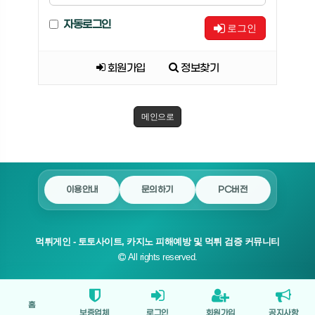
자동로그인
로그인
회원가입
정보찾기
메인으로
이용안내
문의하기
PC버전
먹튀게인 - 토토사이트, 카지노 피해예방 및 먹튀 검증 커뮤니티
All rights reserved.
홈
보증업체
로그인
회원가입
공지사항